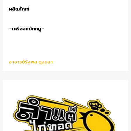
ผลิตภัณฑ์
- เครื่องหมักหมู -
อาจารย์รัฐพล ดุลยลา