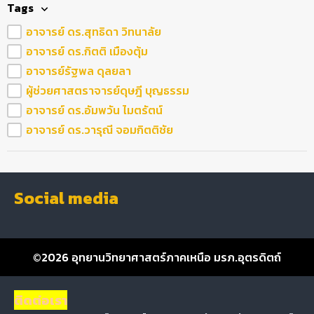
Tags
อาจารย์ ดร.สุทธิดา วิทนาลัย
อาจารย์ ดร.กิตติ เมืองตุ้ม
อาจารย์รัฐพล ดุลยลา
ผู้ช่วยศาสตราจารย์ดุษฎี บุญธรรม
อาจารย์ ดร.อัมพวัน ไมตรัตน์
อาจารย์ ดร.วารุณี จอมกิตติชัย
Social media
©2026
อุทยานวิทยาศาสตร์ภาคเหนือ มรภ.อุตรดิตถ์
ติดต่อเรา