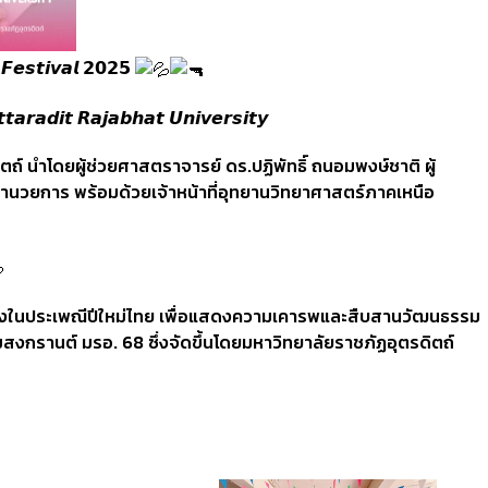
𝙚𝙨𝙩𝙞𝙫𝙖𝙡 𝟮𝟬𝟮𝟱
𝙩𝙖𝙧𝙖𝙙𝙞𝙩 𝙍𝙖𝙟𝙖𝙗𝙝𝙖𝙩 𝙐𝙣𝙞𝙫𝙚𝙧𝙨𝙞𝙩𝙮
ำโดยผู้ช่วยศาสตราจารย์ ดร.ปฏิพัทธิ์ ถนอมพงษ์ชาติ ผู้
้อำนวยการ พร้อมด้วยเจ้าหน้าที่อุทยานวิทยาศาสตร์ภาคเหนือ
องในประเพณีปีใหม่ไทย เพื่อแสดงความเคารพและสืบสานวัฒนธรรม
งกรานต์ มรอ. 68 ซึ่งจัดขึ้นโดยมหาวิทยาลัยราชภัฏอุตรดิตถ์