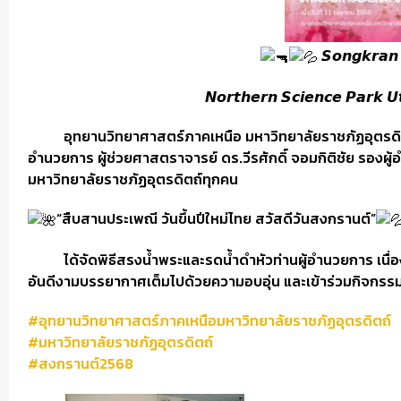
𝙎𝙤𝙣𝙜𝙠𝙧𝙖𝙣 
𝙉𝙤𝙧𝙩𝙝𝙚𝙧𝙣 𝙎𝙘𝙞𝙚𝙣𝙘𝙚 𝙋𝙖𝙧𝙠 𝙐𝙩
อุทยานวิทยาศาสตร์ภาคเหนือ มหาวิทยาลัยราชภัฏอุตรดิตถ์ น
อำนวยการ ผู้ช่วยศาสตราจารย์ ดร.วีรศักดิ์ จอมกิติชัย รองผู
มหาวิทยาลัยราชภัฏอุตรดิตถ์ทุกคน
“สืบสานประเพณี วันขึ้นปีใหม่ไทย สวัสดีวันสงกรานต์”
ได้จัดพิธีสรงน้ำพระและรดน้ำดำหัวท่านผู้อำนวยการ เนื่
อันดีงามบรรยากาศเต็มไปด้วยความอบอุ่น และเข้าร่วมกิจกรรมส
#อุทยานวิทยาศาสตร์ภาคเหนือมหาวิทยาลัยราชภัฏอุตรดิตถ์
#มหาวิทยาลัยราชภัฏอุตรดิตถ์
#สงกรานต์2568