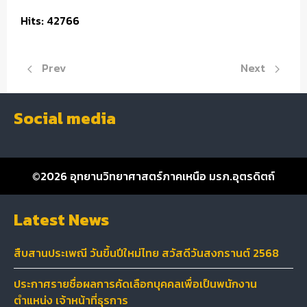
Hits: 42766
Previous article: สืบสานประเพณี วันขึ้นปีใหม่ไทย สวัสดีว
Next article:
Prev
Next
Social media
©2026
อุทยานวิทยาศาสตร์ภาคเหนือ มรภ.อุตรดิตถ์
Latest News
สืบสานประเพณี วันขึ้นปีใหม่ไทย สวัสดีวันสงกรานต์ 2568
ประกาศรายชื่อผลการคัดเลือกบุคคลเพื่อเป็นพนักงาน
ตำแหน่ง เจ้าหน้าที่ธุรการ